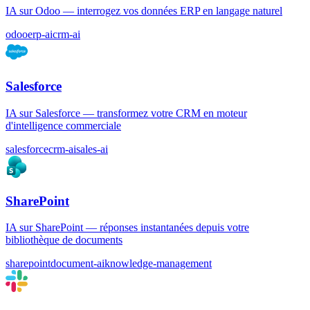
IA sur Odoo — interrogez vos données ERP en langage naturel
odoo
erp-ai
crm-ai
Salesforce
IA sur Salesforce — transformez votre CRM en moteur
d'intelligence commerciale
salesforce
crm-ai
sales-ai
SharePoint
IA sur SharePoint — réponses instantanées depuis votre
bibliothèque de documents
sharepoint
document-ai
knowledge-management