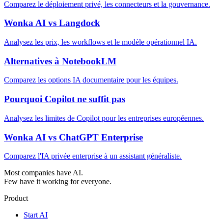
Comparez le déploiement privé, les connecteurs et la gouvernance.
Wonka AI vs Langdock
Analysez les prix, les workflows et le modèle opérationnel IA.
Alternatives à NotebookLM
Comparez les options IA documentaire pour les équipes.
Pourquoi Copilot ne suffit pas
Analysez les limites de Copilot pour les entreprises européennes.
Wonka AI vs ChatGPT Enterprise
Comparez l'IA privée enterprise à un assistant généraliste.
Most companies have AI.
Few have it working for everyone.
Product
Start AI