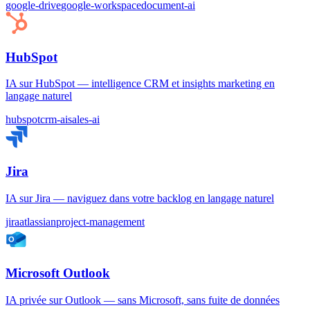
google-drive
google-workspace
document-ai
HubSpot
IA sur HubSpot — intelligence CRM et insights marketing en
langage naturel
hubspot
crm-ai
sales-ai
Jira
IA sur Jira — naviguez dans votre backlog en langage naturel
jira
atlassian
project-management
Microsoft Outlook
IA privée sur Outlook — sans Microsoft, sans fuite de données