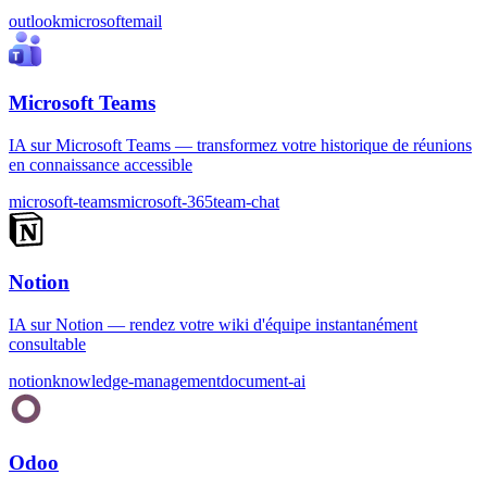
outlook
microsoft
email
Microsoft Teams
IA sur Microsoft Teams — transformez votre historique de réunions
en connaissance accessible
microsoft-teams
microsoft-365
team-chat
Notion
IA sur Notion — rendez votre wiki d'équipe instantanément
consultable
notion
knowledge-management
document-ai
Odoo